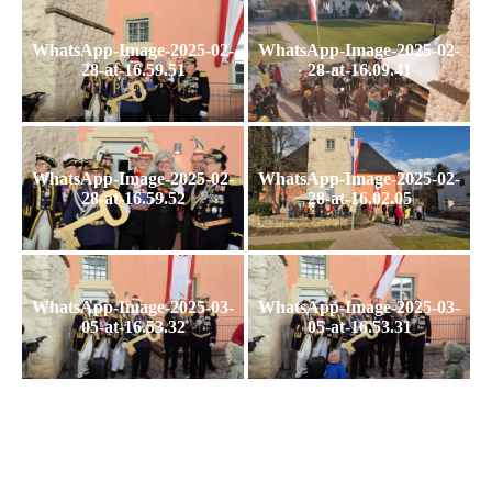
WhatsApp-Image-2025-02-
WhatsApp-Image-2025-02-
28-at-16.59.51
28-at-16.09.41
WhatsApp-Image-2025-02-
WhatsApp-Image-2025-02-
28-at-16.59.52
28-at-16.02.05
WhatsApp-Image-2025-03-
WhatsApp-Image-2025-03-
05-at-16.53.32
05-at-16.53.31