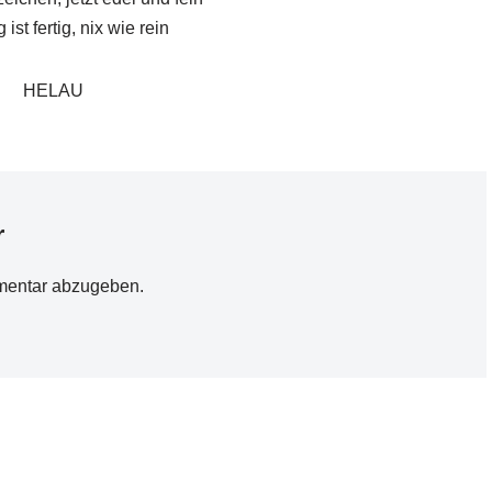
 ist fertig, nix wie rein
HELAU
r
mentar abzugeben.