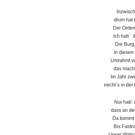
Inzwisch
drum hat m
Der Orden
Ich hab` i
Die Burg,
In diesen
Umrahmt vo
das macht
Im Jahr zw
riecht`s in de
Nur hab` 
dass an de
Da kommt s
Bis Fastna
Unser Wahrze