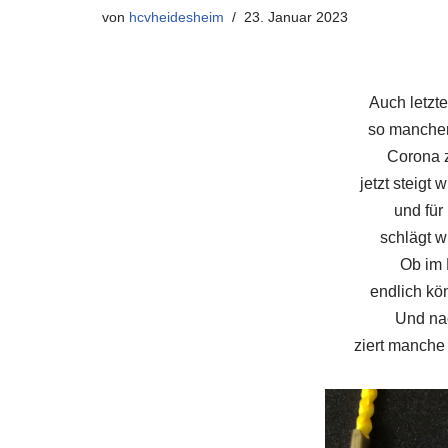
von
hcvheidesheim
23. Januar 2023
Auch letzte
so mancher
Corona 
jetzt steigt
und für
schlägt w
Ob im 
endlich kö
Und na
ziert manche