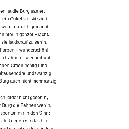
en ist die Burg saniert,
ein Onkel sie skizziert.
 wurd` danach gemacht.
hn hier in ganzer Pracht.
 sie ist darauf zu seh`n.
 Farben – wunderschön!
n Fahnen – vierfarbbunt,
 den Orden richtig rund.
eitausenddreiundzwanzig
r Burg auch nicht mehr ranzig.
ich leider nicht geseh`n,
r Burg die Fahnen weh`n.
pontan mir in den Sinn:
cht kriegen wir das hin!
ichen, jetzt edel und fein