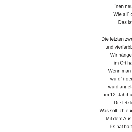
`nen neu
Wie all` 
Das ist
Die letzten zw
und vierfarb
Wir hängen
im Ort h
Wenn man R
wurd` irg
wurd angef
im 12. Jahrh
Die letzt
Was soll ich eu
Mit dem Aus
Es hat halt