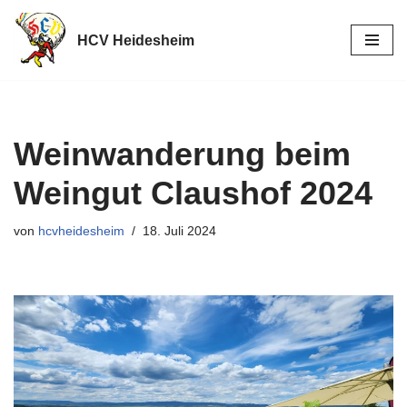
HCV Heidesheim
Zum
Inhalt
springen
Weinwanderung beim
Weingut Claushof 2024
von
hcvheidesheim
18. Juli 2024