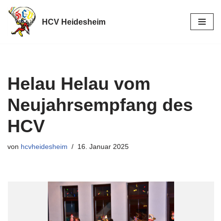
HCV Heidesheim
Zum
Inhalt
springen
Helau Helau vom
Neujahrsempfang des
HCV
von
hcvheidesheim
16. Januar 2025