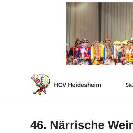
Zum
Inhalt
springen
HCV Heidesheim
Sta
46. Närrische We