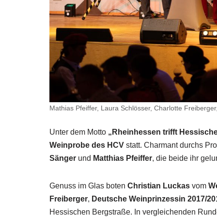
Mathias Pfeiffer, Laura Schlösser, Charlotte Freiberger,
Unter dem Motto
„Rheinhessen trifft Hessisch
Weinprobe des HCV
statt. Charmant durchs Pr
Sänger
und
Matthias Pfeiffer
, die beide ihr ge
Genuss im Glas boten
Christian Luckas
vom
We
Freiberger
,
Deutsche Weinprinzessin 2017/20
Hessischen Bergstraße. In vergleichenden Runden