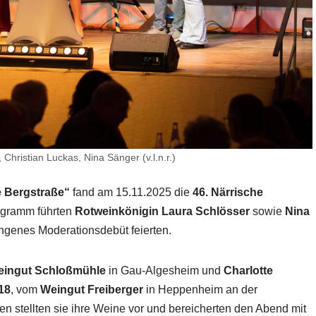
 Christian Luckas, Nina Sänger (v.l.n.r.)
e Bergstraße“
fand am 15.11.2025 die
46. Närrische
ogramm führten
Rotweinkönigin Laura Schlösser
sowie
Nina
lungenes Moderationsdebüt feierten.
ingut Schloßmühle
in Gau-Algesheim und
Charlotte
18
, vom
Weingut Freiberger
in Heppenheim an der
 stellten sie ihre Weine vor und bereicherten den Abend mit